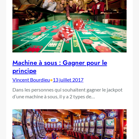
Machine à sous : Gagner pour le
principe
Vincent Bourdieu
•
13 juillet 2017
Dans les personnes qui souhaitent gagner le jackpot
d’une machine à sous, il y a 2 types de…