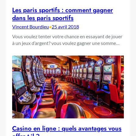
Les paris sportifs : comment gagner
dans les paris sportifs
Vincent Bourdieu
•
25 avril 2018
Vous voulez tenter votre chance en essayant de jouer
à un jeux d’argent? vous voulez gagner une somme…
Casino en ligne : quels avantages vous