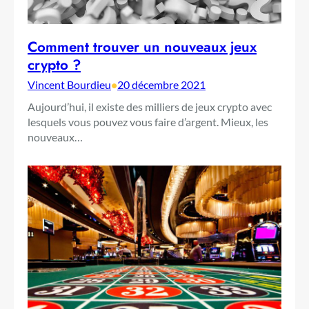
Comment trouver un nouveaux jeux
crypto ?
Vincent Bourdieu
•
20 décembre 2021
Aujourd’hui, il existe des milliers de jeux crypto avec
lesquels vous pouvez vous faire d’argent. Mieux, les
nouveaux…