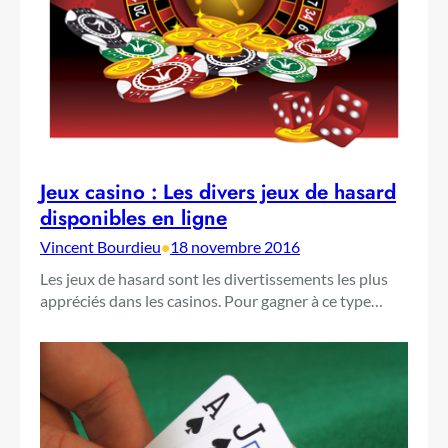
Jeux casino : Les divers jeux de hasard
disponibles en ligne
Vincent Bourdieu
•
18 novembre 2016
Les jeux de hasard sont les divertissements les plus
appréciés dans les casinos. Pour gagner à ce type…