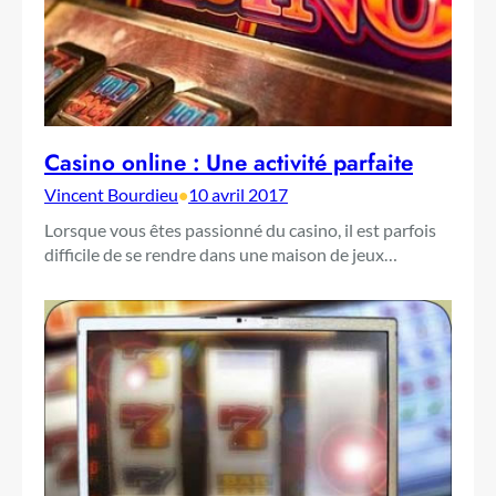
Casino online : Une activité parfaite
Vincent Bourdieu
•
10 avril 2017
Lorsque vous êtes passionné du casino, il est parfois
difficile de se rendre dans une maison de jeux…