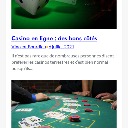
Casino en ligne : des bons côtés
Vincent Bourdieu
•
6 juillet 2021
Il n’est pas rare que de nombreuses personnes disent
préférer les casinos terrestres et c’est bien normal
puisqu’ils…