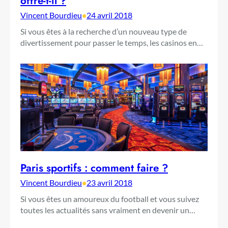
offre-t-il ?
Vincent Bourdieu
•
24 avril 2018
Si vous êtes à la recherche d’un nouveau type de
divertissement pour passer le temps, les casinos en…
Paris sportifs : comment faire ?
Vincent Bourdieu
•
23 avril 2018
Si vous êtes un amoureux du football et vous suivez
toutes les actualités sans vraiment en devenir un…