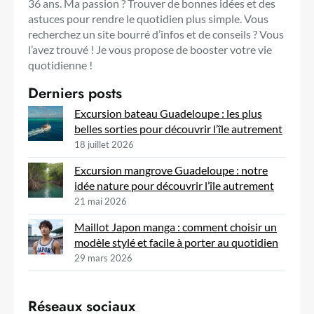
36 ans. Ma passion ? Trouver de bonnes idées et des
astuces pour rendre le quotidien plus simple. Vous
recherchez un site bourré d’infos et de conseils ? Vous
l’avez trouvé ! Je vous propose de booster votre vie
quotidienne !
Derniers posts
Excursion bateau Guadeloupe : les plus
belles sorties pour découvrir l’île autrement
18 juillet 2026
Excursion mangrove Guadeloupe : notre
idée nature pour découvrir l’île autrement
21 mai 2026
Maillot Japon manga : comment choisir un
modèle stylé et facile à porter au quotidien
29 mars 2026
Réseaux sociaux