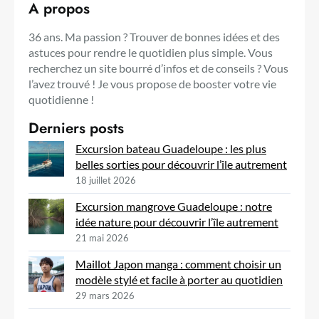
A propos
36 ans. Ma passion ? Trouver de bonnes idées et des
astuces pour rendre le quotidien plus simple. Vous
recherchez un site bourré d’infos et de conseils ? Vous
l’avez trouvé ! Je vous propose de booster votre vie
quotidienne !
Derniers posts
Excursion bateau Guadeloupe : les plus
belles sorties pour découvrir l’île autrement
18 juillet 2026
Excursion mangrove Guadeloupe : notre
idée nature pour découvrir l’île autrement
21 mai 2026
Maillot Japon manga : comment choisir un
modèle stylé et facile à porter au quotidien
29 mars 2026