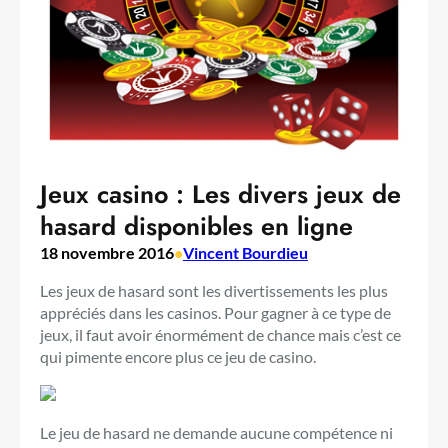
Jeux casino : Les divers jeux de
hasard disponibles en ligne
18 novembre 2016
•
Vincent Bourdieu
Les jeux de hasard sont les divertissements les plus
appréciés dans les casinos. Pour gagner à ce type de
jeux, il faut avoir énormément de chance mais c’est ce
qui pimente encore plus ce jeu de casino.
Le jeu de hasard ne demande aucune compétence ni