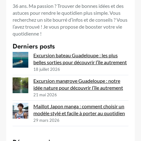
36 ans. Ma passion ? Trouver de bonnes idées et des
astuces pour rendre le quotidien plus simple. Vous
recherchez un site bourré d’infos et de conseils ? Vous
l’avez trouvé ! Je vous propose de booster votre vie
quotidienne !
Derniers posts
Excursion bateau Guadeloupe : les plus
belles sorties pour découvrir l’île autrement
18 juillet 2026
Excursion mangrove Guadeloupe : notre
idée nature pour découvrir l’île autrement
21 mai 2026
Maillot Japon manga : comment choisir un
modèle stylé et facile à porter au quotidien
29 mars 2026