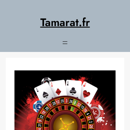
Aller
au
contenu
Tamarat.fr