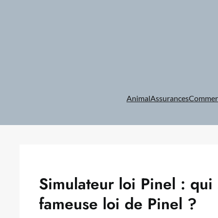
Aller
au
contenu
Animal
Assurances
Commer
Simulateur loi Pinel : qui
fameuse loi de Pinel ?