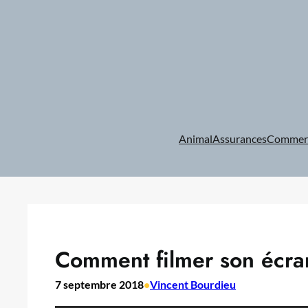
Aller
au
contenu
Animal
Assurances
Commer
Comment filmer son écra
7 septembre 2018
•
Vincent Bourdieu