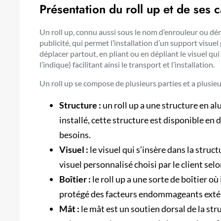
Présentation du roll up et de ses c
Un roll up, connu aussi sous le nom d’enrouleur ou dér
publicité, qui permet l’installation d’un support visue
déplacer partout, en pliant ou en dépliant le visuel qu
l’indique) facilitant ainsi le transport et l’installation.
Un roll up se compose de plusieurs parties et a plusieur
Structure :
un roll up a une structure en al
installé, cette structure est disponible e
besoins.
Visuel :
le visuel qui s’insère dans la struc
visuel personnalisé choisi par le client sel
Boîtier :
le roll up a une sorte de boîtier où 
protégé des facteurs endommageants extéri
Mât :
le mât est un soutien dorsal de la stru