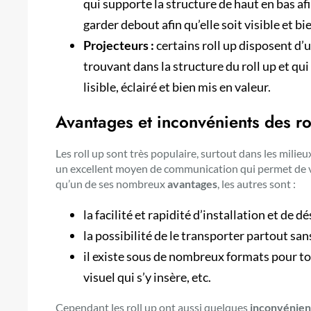
qui supporte la structure de haut en bas afi
garder debout afin qu’elle soit visible et b
Projecteurs :
certains roll up disposent d’
trouvant dans la structure du roll up et qui 
lisible, éclairé et bien mis en valeur.
Avantages et inconvénients des ro
Les roll up sont très populaire, surtout dans les milieux 
un excellent moyen de communication qui permet de véh
qu’un de ses nombreux
avantages
, les autres sont :
la facilité et rapidité d’installation et de d
la possibilité de le transporter partout sa
il existe sous de nombreux formats pour tou
visuel qui s’y insère, etc.
Cependant les roll up ont aussi quelques
inconvénien